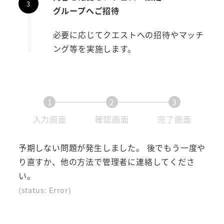
グループへご招待
必要に応じてクエストへの招待やマッチ
ング等を実施します。
1
2
3
現
現
現
入力画面
確認画面
完了画面
在
在
在
表
表
表
予期しない問題が発生しました。 後でもう一度や
示
示
示
り直すか、他の方法で管理者に連絡してくださ
さ
さ
さ
い。
れ
れ
れ
(status: Error)
て
て
て
い
い
い