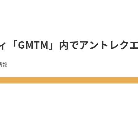
ィ「GMTM」内でアントレク
ー
情報